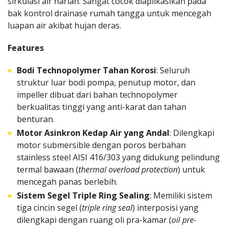
sirkulasi air harian. Sangat cocok diaplikasikan pada
bak kontrol drainase rumah tangga untuk mencegah
luapan air akibat hujan deras.
Features
Bodi Technopolymer Tahan Korosi
: Seluruh
struktur luar bodi pompa, penutup motor, dan
impeller dibuat dari bahan technopolymer
berkualitas tinggi yang anti-karat dan tahan
benturan.
Motor Asinkron Kedap Air yang Andal
: Dilengkapi
motor submersible dengan poros berbahan
stainless steel AISI 416/303 yang didukung pelindung
termal bawaan (
thermal overload protection
) untuk
mencegah panas berlebih.
Sistem Segel Triple Ring Sealing
: Memiliki sistem
tiga cincin segel (
triple ring seal
) interposisi yang
dilengkapi dengan ruang oli pra-kamar (
oil pre-