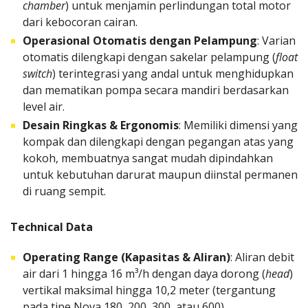
chamber
) untuk menjamin perlindungan total motor
dari kebocoran cairan.
Operasional Otomatis dengan Pelampung
: Varian
otomatis dilengkapi dengan sakelar pelampung (
float
switch
) terintegrasi yang andal untuk menghidupkan
dan mematikan pompa secara mandiri berdasarkan
level air.
Desain Ringkas & Ergonomis
: Memiliki dimensi yang
kompak dan dilengkapi dengan pegangan atas yang
kokoh, membuatnya sangat mudah dipindahkan
untuk kebutuhan darurat maupun diinstal permanen
di ruang sempit.
Technical Data
Operating Range (Kapasitas & Aliran)
: Aliran debit
air dari 1 hingga 16 m³/h dengan daya dorong (
head
)
vertikal maksimal hingga 10,2 meter (tergantung
pada tipe Nova 180, 200, 300, atau 600)